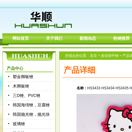
网站首页
关于我们
新闻动态
热销推荐
您现在的位置：
首页
>
迷你指甲锉
>
产品
产品详细
产品中心
塑金脚板锉
木脚板锉
名称：
HS3433 HS3434 HS3435 
三D锉、PVC锉
韩国海绵锉，豆腐锉
韩国抛光锉，抛光块
玻璃锉