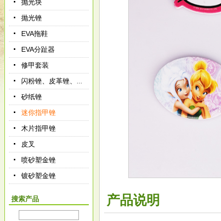
抛光块
抛光锉
EVA拖鞋
EVA分趾器
修甲套装
闪粉锉、皮革锉、绒布锉
砂纸锉
迷你指甲锉
木片指甲锉
皮叉
喷砂塑金锉
镀砂塑金锉
产品说明
搜索产品