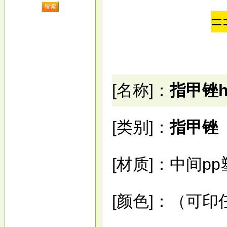
=
[
名称
]
：
指甲锉
[
类别
]
：
指甲锉
[
材质
]
：中间
pp
[
颜色
]
：（
可印